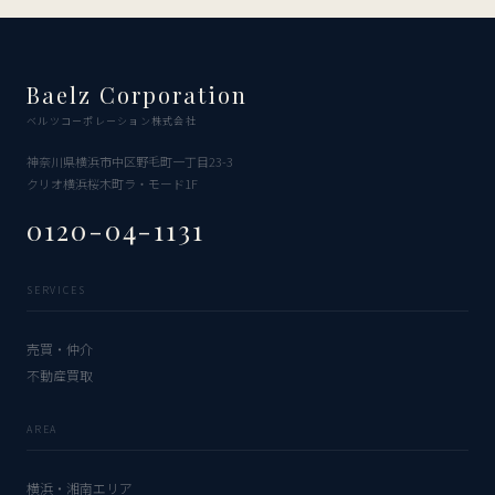
Baelz Corporation
ベルツコーポレーション株式会社
神奈川県横浜市中区野毛町一丁目23-3
クリオ横浜桜木町ラ・モード1F
0120-04-1131
SERVICES
売買・仲介
不動産買取
AREA
横浜・湘南エリア